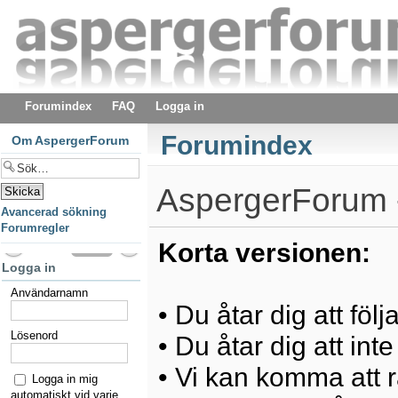
Forumindex
FAQ
Logga in
Forumindex
Om AspergerForum
AspergerForum -
Avancerad sökning
Forumregler
Korta versionen:
Logga in
Användarnamn
• Du åtar dig att föl
Lösenord
• Du åtar dig att int
• Vi kan komma att ra
Logga in mig
automatiskt vid varje