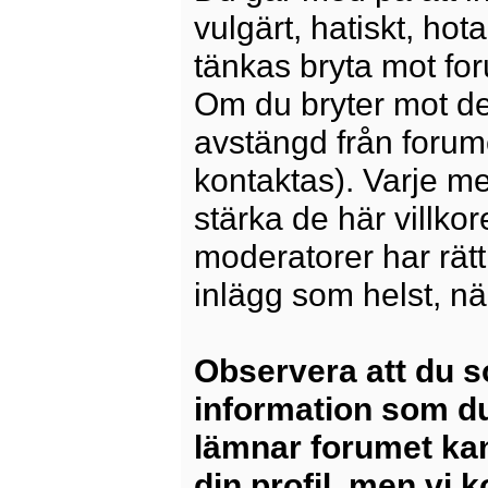
vulgärt, hatiskt, ho
tänkas bryta mot for
Om du bryter mot det
avstängd från forum
kontaktas). Varje m
stärka de här villko
moderatorer har rätt a
inlägg som helst, nä
Observera att du s
information som du
lämnar forumet kan
din profil, men vi 