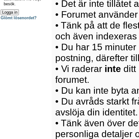
• Det är inte tillåte
besök.
• Forumet använder 
Glömt lösenordet?
• Tänk på att de fle
och även indexeras 
• Du har 15 minuter p
postning, därefter ti
• Vi raderar
inte
ditt
forumet.
• Du kan inte byta 
• Du avråds starkt 
avslöja din identitet.
• Tänk även över det
personliga detaljer o