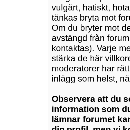
vulgärt, hatiskt, ho
tänkas bryta mot for
Om du bryter mot det
avstängd från forum
kontaktas). Varje m
stärka de här villko
moderatorer har rätt a
inlägg som helst, nä
Observera att du s
information som du
lämnar forumet kan
din profil, men vi 