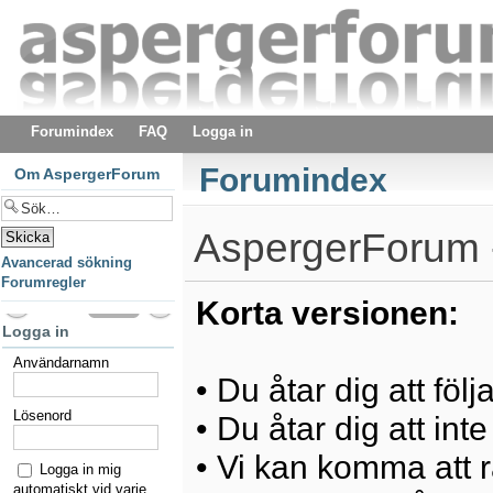
Forumindex
FAQ
Logga in
Forumindex
Om AspergerForum
AspergerForum -
Avancerad sökning
Forumregler
Korta versionen:
Logga in
Användarnamn
• Du åtar dig att föl
Lösenord
• Du åtar dig att int
• Vi kan komma att ra
Logga in mig
automatiskt vid varje