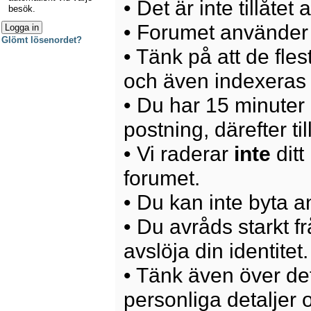
• Det är inte tillåte
besök.
• Forumet använder 
Glömt lösenordet?
• Tänk på att de fle
och även indexeras 
• Du har 15 minuter p
postning, därefter ti
• Vi raderar
inte
ditt
forumet.
• Du kan inte byta 
• Du avråds starkt 
avslöja din identitet.
• Tänk även över det
personliga detaljer o