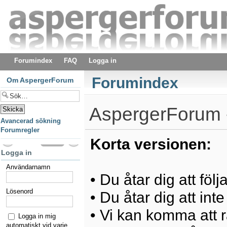
Forumindex
FAQ
Logga in
Forumindex
Om AspergerForum
AspergerForum -
Avancerad sökning
Forumregler
Korta versionen:
Logga in
Användarnamn
• Du åtar dig att föl
Lösenord
• Du åtar dig att int
• Vi kan komma att ra
Logga in mig
automatiskt vid varje