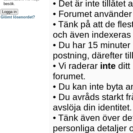
• Det är inte tillåte
besök.
• Forumet använder 
Glömt lösenordet?
• Tänk på att de fle
och även indexeras 
• Du har 15 minuter p
postning, därefter ti
• Vi raderar
inte
ditt
forumet.
• Du kan inte byta 
• Du avråds starkt 
avslöja din identitet.
• Tänk även över det
personliga detaljer o