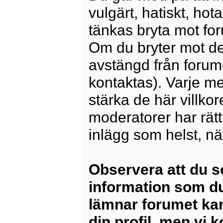
vulgärt, hatiskt, ho
tänkas bryta mot for
Om du bryter mot det
avstängd från forum
kontaktas). Varje m
stärka de här villko
moderatorer har rätt a
inlägg som helst, nä
Observera att du s
information som du
lämnar forumet kan
din profil, men vi 