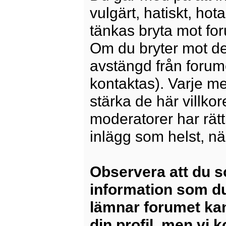
vulgärt, hatiskt, ho
tänkas bryta mot for
Om du bryter mot det
avstängd från forum
kontaktas). Varje m
stärka de här villko
moderatorer har rätt a
inlägg som helst, nä
Observera att du s
information som du
lämnar forumet kan
din profil, men vi 