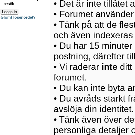
• Det är inte tillåte
besök.
• Forumet använder 
Glömt lösenordet?
• Tänk på att de fle
och även indexeras 
• Du har 15 minuter p
postning, därefter ti
• Vi raderar
inte
ditt
forumet.
• Du kan inte byta 
• Du avråds starkt 
avslöja din identitet.
• Tänk även över det
personliga detaljer o