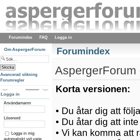
Forumindex
FAQ
Logga in
Forumindex
Om AspergerForum
AspergerForum -
Avancerad sökning
Forumregler
Korta versionen:
Logga in
Användarnamn
• Du åtar dig att föl
Lösenord
• Du åtar dig att int
• Vi kan komma att ra
Logga in mig
automatiskt vid varje