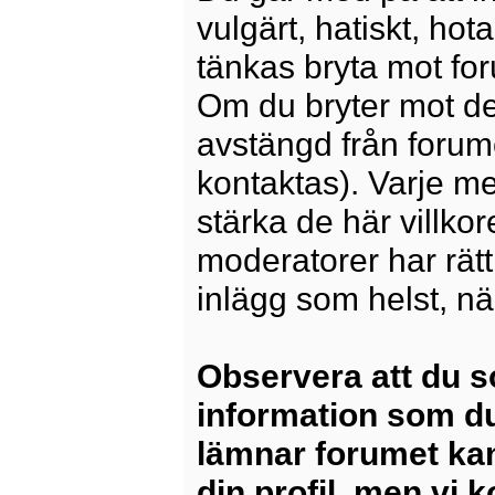
vulgärt, hatiskt, ho
tänkas bryta mot for
Om du bryter mot det
avstängd från forum
kontaktas). Varje m
stärka de här villko
moderatorer har rätt a
inlägg som helst, nä
Observera att du s
information som du
lämnar forumet kan
din profil, men vi 