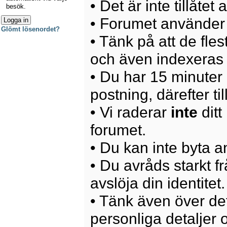
• Det är inte tillåte
besök.
• Forumet använder 
Glömt lösenordet?
• Tänk på att de fle
och även indexeras 
• Du har 15 minuter p
postning, därefter ti
• Vi raderar
inte
ditt
forumet.
• Du kan inte byta 
• Du avråds starkt 
avslöja din identitet.
• Tänk även över det
personliga detaljer o