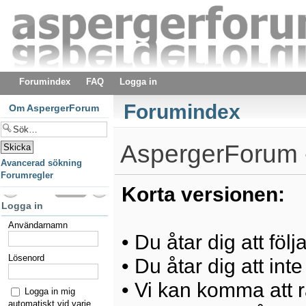
Forumindex
FAQ
Logga in
Forumindex
Om AspergerForum
AspergerForum -
Avancerad sökning
Forumregler
Korta versionen:
Logga in
Användarnamn
• Du åtar dig att föl
Lösenord
• Du åtar dig att int
• Vi kan komma att ra
Logga in mig
automatiskt vid varje