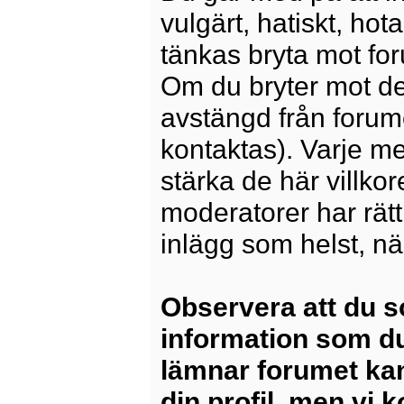
vulgärt, hatiskt, ho
tänkas bryta mot for
Om du bryter mot det
avstängd från forum
kontaktas). Varje m
stärka de här villko
moderatorer har rätt a
inlägg som helst, nä
Observera att du s
information som du
lämnar forumet kan
din profil, men vi 