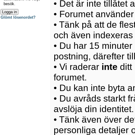
• Det är inte tillåte
besök.
• Forumet använder 
Glömt lösenordet?
• Tänk på att de fle
och även indexeras 
• Du har 15 minuter p
postning, därefter ti
• Vi raderar
inte
ditt
forumet.
• Du kan inte byta 
• Du avråds starkt 
avslöja din identitet.
• Tänk även över det
personliga detaljer o