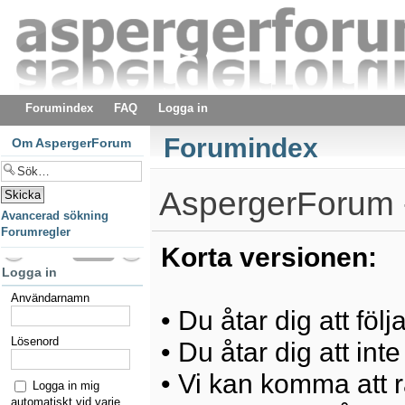
Forumindex
FAQ
Logga in
Forumindex
Om AspergerForum
AspergerForum -
Avancerad sökning
Forumregler
Korta versionen:
Logga in
Användarnamn
• Du åtar dig att föl
Lösenord
• Du åtar dig att int
• Vi kan komma att ra
Logga in mig
automatiskt vid varje