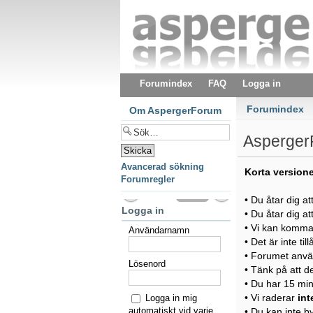
Forumindex
FAQ
Logga in
Forumindex
Om AspergerForum
AspergerF
Avancerad sökning
Korta version
Forumregler
• Du åtar dig at
Logga in
• Du åtar dig at
• Vi kan komma a
Användarnamn
• Det är inte ti
• Forumet anvä
Lösenord
• Tänk på att d
• Du har 15 minu
• Vi raderar
int
Logga in mig
automatiskt vid varje
• Du kan inte 