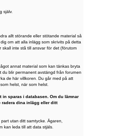
 själv.
dra allt störande eller stötande material så
dig om att alla inlägg som skrivits på detta
kall inte stå till ansvar för det (förutom
 något annat material som kan tänkas bryta
att du blir permanent avstängd från forumen
rka de här villkoren. Du går med på att
g som helst, när som helst.
t in sparas i databasen. Om du lämnar
radera dina inlägg eller ditt
e part utan ditt samtycke. Ägaren,
an leda till att data stjäls.