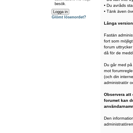
besök.
• Du avråds sta
• Tänk även över
Glömt lösenordet?
Långa version
Fastän administ
fort som möjligt
forum uttrycker 
då för de medde
Du går med på a
mot forumregler
(och din intern
administratör oc
Observera att 
forumet kan du
användarnamn
Den information
administratören 