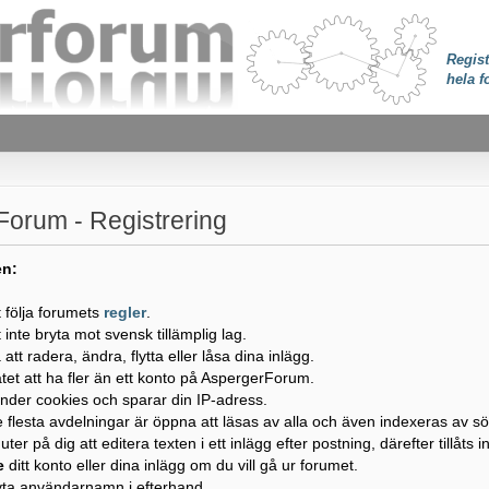
Regist
hela f
orum - Registrering
en:
t följa forumets
regler
.
t inte bryta mot svensk tillämplig lag.
tt radera, ändra, flytta eller låsa dina inlägg.
llåtet att ha fler än ett konto på AspergerForum.
nder cookies och sparar din IP-adress.
e flesta avdelningar är öppna att läsas av alla och även indexeras av s
ter på dig att editera texten i ett inlägg efter postning, därefter tillåts 
e
ditt konto eller dina inlägg om du vill gå ur forumet.
byta användarnamn i efterhand.