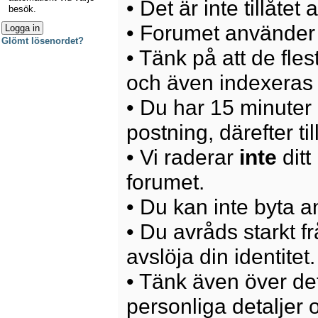
• Det är inte tillåte
besök.
• Forumet använder 
Glömt lösenordet?
• Tänk på att de fle
och även indexeras 
• Du har 15 minuter p
postning, därefter ti
• Vi raderar
inte
ditt
forumet.
• Du kan inte byta 
• Du avråds starkt 
avslöja din identitet.
• Tänk även över det
personliga detaljer o