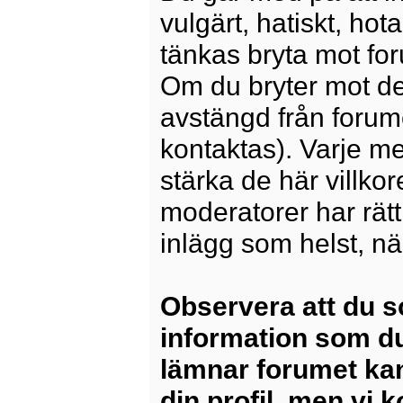
vulgärt, hatiskt, ho
tänkas bryta mot for
Om du bryter mot det
avstängd från forum
kontaktas). Varje m
stärka de här villko
moderatorer har rätt a
inlägg som helst, nä
Observera att du s
information som du
lämnar forumet kan
din profil, men vi 