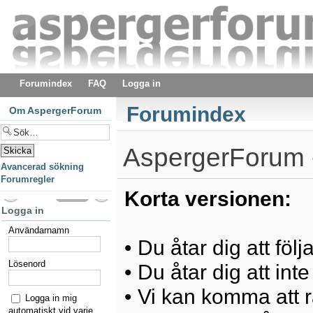
Forumindex
FAQ
Logga in
Forumindex
Om AspergerForum
AspergerForum -
Avancerad sökning
Forumregler
Korta versionen:
Logga in
Användarnamn
• Du åtar dig att föl
Lösenord
• Du åtar dig att int
• Vi kan komma att ra
Logga in mig
automatiskt vid varje