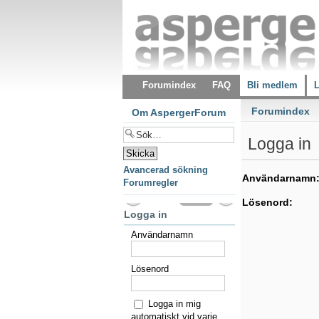
Forumindex
FAQ
Bli medlem
L
Forumindex
Om AspergerForum
Logga in
Avancerad sökning
Användarnamn
Forumregler
Lösenord:
Logga in
Användarnamn
Lösenord
Logga in mig
automatiskt vid varje