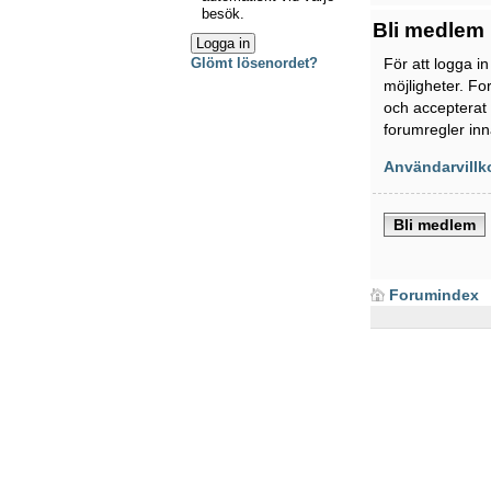
besök.
Bli medlem
För att logga i
Glömt lösenordet?
möjligheter. Fo
och accepterat 
forumregler inn
Användarvillk
Bli medlem
Forumindex