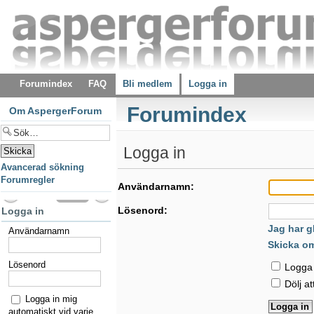
Forumindex
FAQ
Bli medlem
Logga in
Forumindex
Om AspergerForum
Logga in
Avancerad sökning
Forumregler
Användarnamn:
Lösenord:
Logga in
Jag har g
Användarnamn
Skicka o
Lösenord
Logga i
Dölj at
Logga in mig
automatiskt vid varje