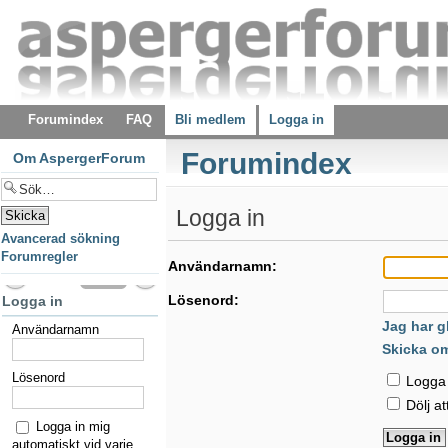
Forumindex
FAQ
Bli medlem
Logga in
Forumindex
Om AspergerForum
Logga in
Avancerad sökning
Forumregler
Användarnamn:
Lösenord:
Logga in
Jag har g
Användarnamn
Skicka o
Lösenord
Logga i
Dölj at
Logga in mig
automatiskt vid varje