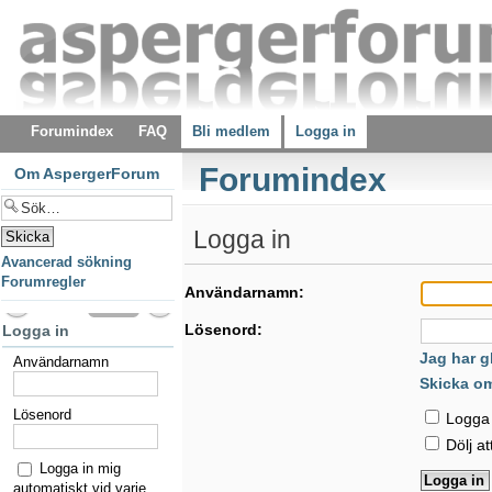
Forumindex
FAQ
Bli medlem
Logga in
Forumindex
Om AspergerForum
Logga in
Avancerad sökning
Forumregler
Användarnamn:
Lösenord:
Logga in
Jag har g
Användarnamn
Skicka o
Lösenord
Logga i
Dölj at
Logga in mig
automatiskt vid varje