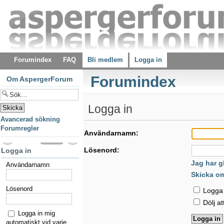
Forumindex
FAQ
Bli medlem
Logga in
Forumindex
Om AspergerForum
Logga in
Avancerad sökning
Forumregler
Användarnamn:
Lösenord:
Logga in
Jag har g
Användarnamn
Skicka o
Lösenord
Logga i
Dölj at
Logga in mig
automatiskt vid varje