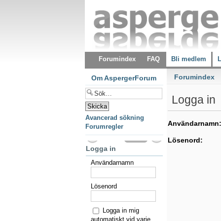
Forumindex
FAQ
Bli medlem
L
Forumindex
Om AspergerForum
Logga in
Avancerad sökning
Användarnamn
Forumregler
Lösenord:
Logga in
Användarnamn
Lösenord
Logga in mig
automatiskt vid varje