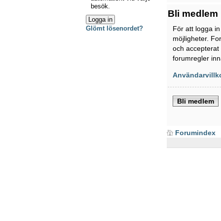
besök.
Bli medlem
För att logga i
Glömt lösenordet?
möjligheter. Fo
och accepterat 
forumregler inn
Användarvillk
Bli medlem
Forumindex