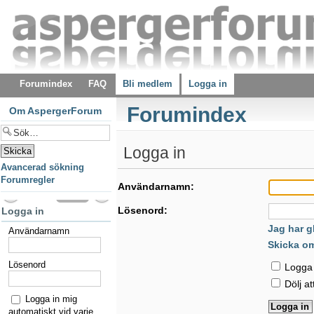
Forumindex
FAQ
Bli medlem
Logga in
Forumindex
Om AspergerForum
Logga in
Avancerad sökning
Forumregler
Användarnamn:
Lösenord:
Logga in
Jag har g
Användarnamn
Skicka o
Lösenord
Logga i
Dölj at
Logga in mig
automatiskt vid varje