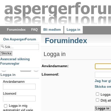
Forumindex
FAQ
Bli medlem
Logga in
Forumindex
Om AspergerForum
Logga in
Avancerad sökning
Forumregler
Användarnamn:
Lösenord:
Logga in
Jag har g
Användarnamn
Skicka o
Lösenord
Logga i
Dölj at
Logga in mig
automatiskt vid varje