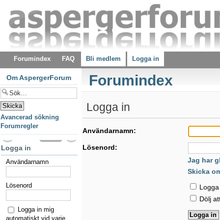
Forumindex
FAQ
Bli medlem
Logga in
Forumindex
Om AspergerForum
Logga in
Avancerad sökning
Forumregler
Användarnamn:
Lösenord:
Logga in
Jag har g
Användarnamn
Skicka o
Lösenord
Logga i
Dölj at
Logga in mig
automatiskt vid varje