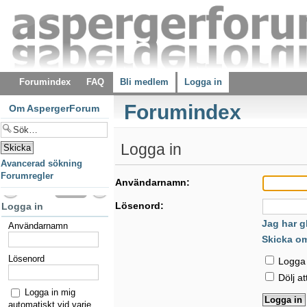
Forumindex
FAQ
Bli medlem
Logga in
Forumindex
Om AspergerForum
Logga in
Avancerad sökning
Forumregler
Användarnamn:
Lösenord:
Logga in
Jag har g
Användarnamn
Skicka o
Lösenord
Logga i
Dölj at
Logga in mig
automatiskt vid varje