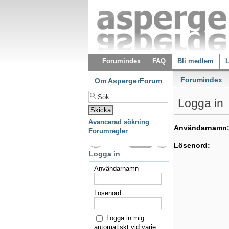
Forumindex
FAQ
Bli medlem
L
Forumindex
Om AspergerForum
Logga in
Avancerad sökning
Användarnamn
Forumregler
Lösenord:
Logga in
Användarnamn
Lösenord
Logga in mig
automatiskt vid varje