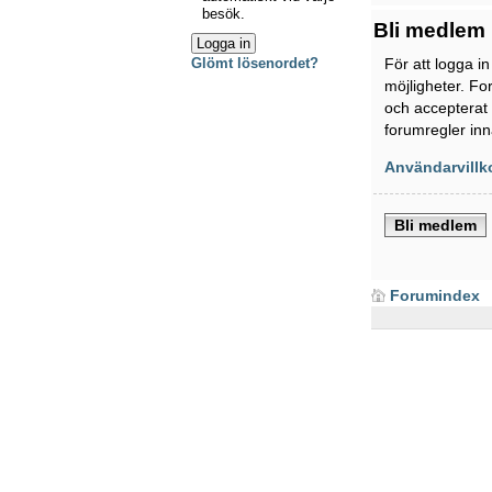
besök.
Bli medlem
För att logga i
Glömt lösenordet?
möjligheter. Fo
och accepterat 
forumregler inn
Användarvillk
Bli medlem
Forumindex