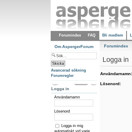
Forumindex
FAQ
Bli medlem
L
Forumindex
Om AspergerForum
Logga in
Avancerad sökning
Användarnamn
Forumregler
Lösenord:
Logga in
Användarnamn
Lösenord
Logga in mig
automatiskt vid varje