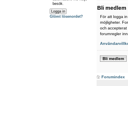
besök.
Bli medlem
För att logga i
Glömt lösenordet?
möjligheter. Fo
och accepterat 
forumregler inn
Användarvillk
Bli medlem
Forumindex