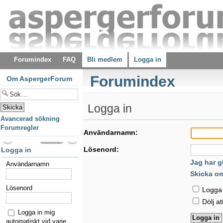
Forumindex
FAQ
Bli medlem
Logga in
Forumindex
Om AspergerForum
Logga in
Avancerad sökning
Forumregler
Användarnamn:
Lösenord:
Logga in
Jag har g
Användarnamn
Skicka o
Lösenord
Logga i
Dölj at
Logga in mig
automatiskt vid varje