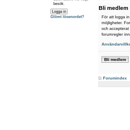
besök.
Bli medlem
För att logga i
Glömt lösenordet?
möjligheter. Fo
och accepterat 
forumregler inn
Användarvillk
Bli medlem
Forumindex