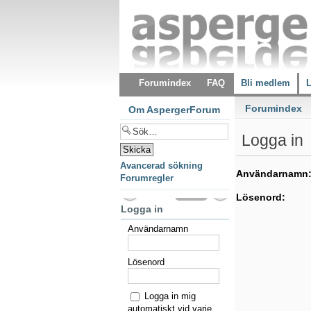
Forumindex
FAQ
Bli medlem
L
Forumindex
Om AspergerForum
Logga in
Avancerad sökning
Användarnamn
Forumregler
Lösenord:
Logga in
Användarnamn
Lösenord
Logga in mig
automatiskt vid varje