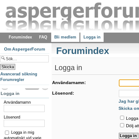
Forumindex
FAQ
Bli medlem
Logga in
Forumindex
Om AspergerForum
Logga in
Avancerad sökning
Forumregler
Användarnamn:
Lösenord:
Logga in
Jag har g
Användarnamn
Skicka o
Lösenord
Logga i
Dölj at
Logga in mig
automatiskt vid varje