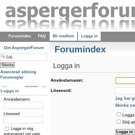
Forumindex
FAQ
Bli medlem
Logga in
Forumindex
Om AspergerForum
Logga in
Avancerad sökning
Forumregler
Användarnamn:
Lösenord:
Logga in
Jag har g
Användarnamn
Skicka o
Lösenord
Logga i
Dölj at
Logga in mig
automatiskt vid varje