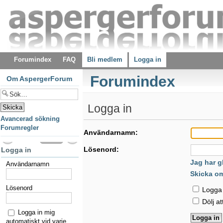
Forumindex
FAQ
Bli medlem
Logga in
Forumindex
Om AspergerForum
Logga in
Avancerad sökning
Forumregler
Användarnamn:
Lösenord:
Logga in
Jag har g
Användarnamn
Skicka o
Lösenord
Logga i
Dölj at
Logga in mig
automatiskt vid varje