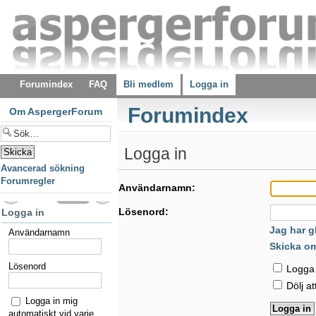
Forumindex
FAQ
Bli medlem
Logga in
Forumindex
Om AspergerForum
Logga in
Avancerad sökning
Forumregler
Användarnamn:
Lösenord:
Logga in
Jag har g
Användarnamn
Skicka o
Lösenord
Logga i
Dölj at
Logga in mig
automatiskt vid varje