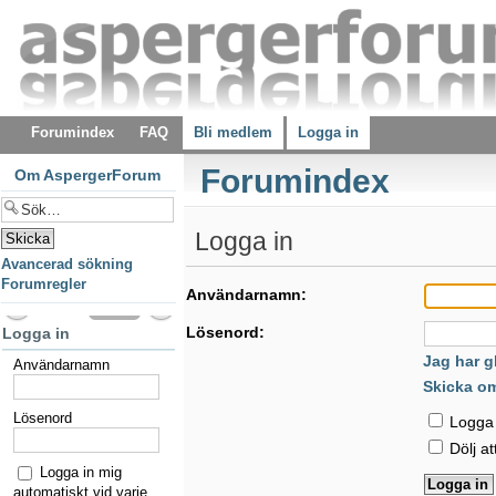
Forumindex
FAQ
Bli medlem
Logga in
Forumindex
Om AspergerForum
Logga in
Avancerad sökning
Forumregler
Användarnamn:
Lösenord:
Logga in
Jag har g
Användarnamn
Skicka o
Lösenord
Logga i
Dölj at
Logga in mig
automatiskt vid varje