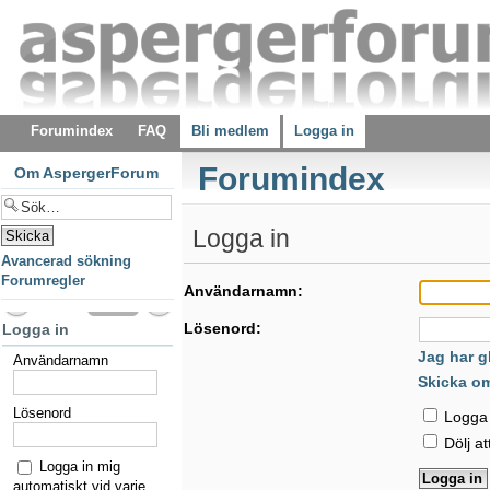
Forumindex
FAQ
Bli medlem
Logga in
Forumindex
Om AspergerForum
Logga in
Avancerad sökning
Forumregler
Användarnamn:
Lösenord:
Logga in
Jag har g
Användarnamn
Skicka o
Lösenord
Logga i
Dölj at
Logga in mig
automatiskt vid varje