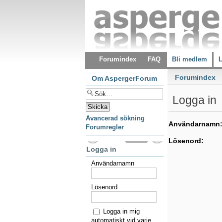
Forumindex
FAQ
Bli medlem
L
Forumindex
Om AspergerForum
Logga in
Avancerad sökning
Användarnamn
Forumregler
Lösenord:
Logga in
Användarnamn
Lösenord
Logga in mig
automatiskt vid varje