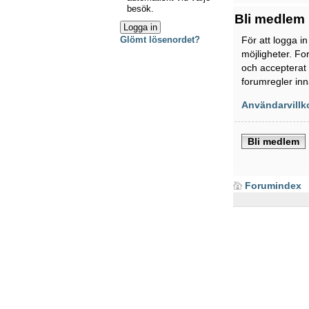
besök.
Bli medlem
För att logga i
Glömt lösenordet?
möjligheter. Fo
och accepterat 
forumregler inn
Användarvillk
Bli medlem
Forumindex