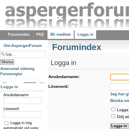
Forumindex
FAQ
Bli medlem
Logga in
Forumindex
Om AspergerForum
Logga in
Avancerad sökning
Forumregler
Användarnamn:
Lösenord:
Logga in
Jag har g
Användarnamn
Skicka o
Lösenord
Logga i
Dölj at
Logga in mig
automatiskt vid varje