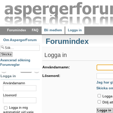
Forumindex
FAQ
Bli medlem
Logga in
Forumindex
Om AspergerForum
Logga in
Avancerad sökning
Forumregler
Användarnamn:
Lösenord:
Logga in
Jag har g
Användarnamn
Skicka o
Lösenord
Logga i
Dölj at
Logga in mig
automatiskt vid varje