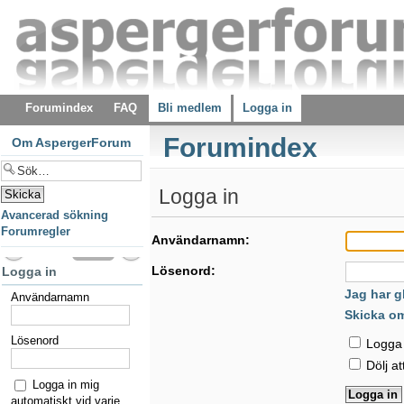
Forumindex
FAQ
Bli medlem
Logga in
Forumindex
Om AspergerForum
Logga in
Avancerad sökning
Forumregler
Användarnamn:
Lösenord:
Logga in
Jag har g
Användarnamn
Skicka o
Lösenord
Logga i
Dölj at
Logga in mig
automatiskt vid varje