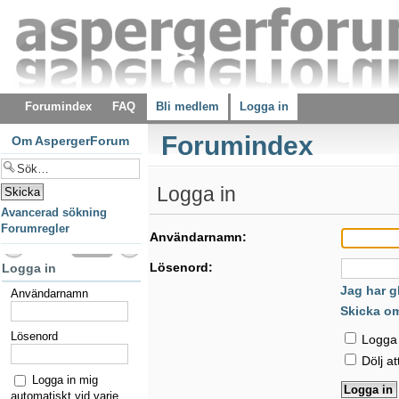
Forumindex
FAQ
Bli medlem
Logga in
Forumindex
Om AspergerForum
Logga in
Avancerad sökning
Forumregler
Användarnamn:
Lösenord:
Logga in
Jag har g
Användarnamn
Skicka o
Lösenord
Logga i
Dölj at
Logga in mig
automatiskt vid varje