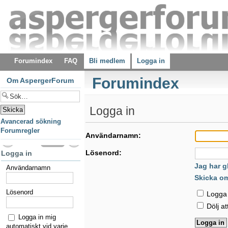
Forumindex
FAQ
Bli medlem
Logga in
Forumindex
Om AspergerForum
Logga in
Avancerad sökning
Forumregler
Användarnamn:
Lösenord:
Logga in
Jag har g
Användarnamn
Skicka o
Lösenord
Logga i
Dölj at
Logga in mig
automatiskt vid varje