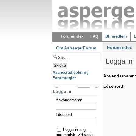
Forumindex
FAQ
Bli medlem
L
Forumindex
Om AspergerForum
Logga in
Avancerad sökning
Användarnamn
Forumregler
Lösenord:
Logga in
Användarnamn
Lösenord
Logga in mig
automatiskt vid varje