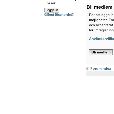
besök.
Bli medlem
För att logga i
Glömt lösenordet?
möjligheter. Fo
och accepterat 
forumregler inn
Användarvillk
Bli medlem
Forumindex