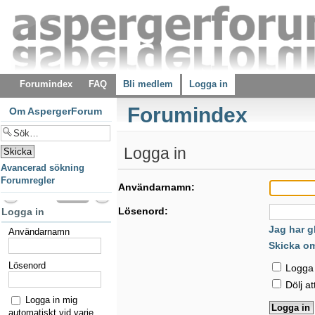
Forumindex
FAQ
Bli medlem
Logga in
Forumindex
Om AspergerForum
Logga in
Avancerad sökning
Forumregler
Användarnamn:
Lösenord:
Logga in
Jag har g
Användarnamn
Skicka o
Lösenord
Logga i
Dölj at
Logga in mig
automatiskt vid varje