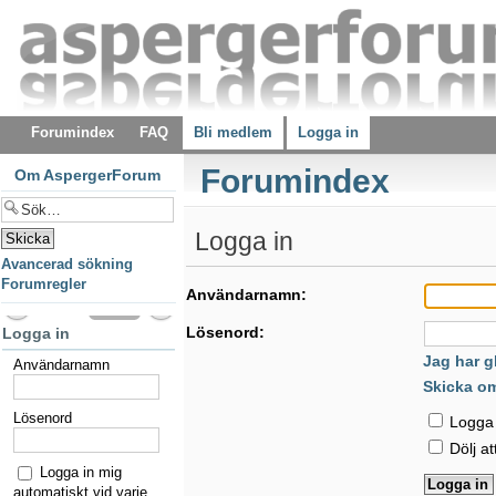
Forumindex
FAQ
Bli medlem
Logga in
Forumindex
Om AspergerForum
Logga in
Avancerad sökning
Forumregler
Användarnamn:
Lösenord:
Logga in
Jag har g
Användarnamn
Skicka o
Lösenord
Logga i
Dölj at
Logga in mig
automatiskt vid varje