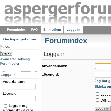
Forumindex
FAQ
Bli medlem
Logga in
Forumindex
Om AspergerForum
Logga in
Avancerad sökning
Forumregler
Användarnamn:
Lösenord:
Logga in
Jag har g
Användarnamn
Skicka o
Lösenord
Logga i
Dölj at
Logga in mig
automatiskt vid varje