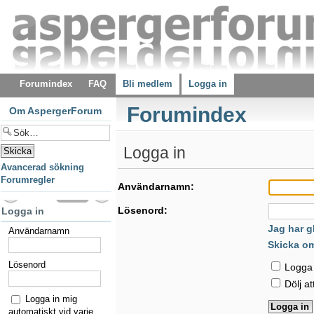
Forumindex
FAQ
Bli medlem
Logga in
Forumindex
Om AspergerForum
Logga in
Avancerad sökning
Forumregler
Användarnamn:
Lösenord:
Logga in
Jag har g
Användarnamn
Skicka o
Lösenord
Logga i
Dölj at
Logga in mig
automatiskt vid varje