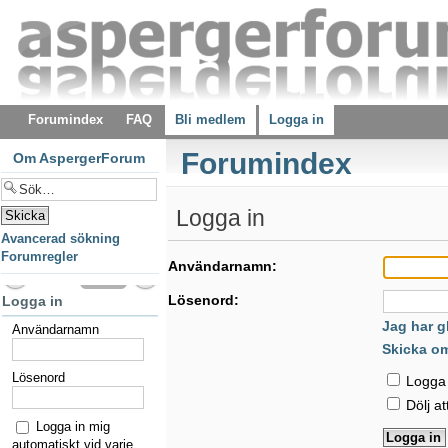
Forumindex
FAQ
Bli medlem
Logga in
Forumindex
Om AspergerForum
Logga in
Avancerad sökning
Forumregler
Användarnamn:
Lösenord:
Logga in
Jag har g
Användarnamn
Skicka o
Lösenord
Logga i
Dölj at
Logga in mig
automatiskt vid varje