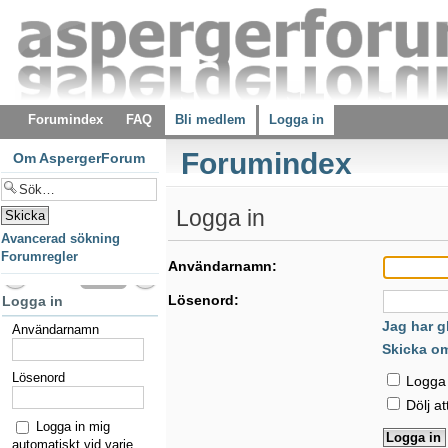
Forumindex
FAQ
Bli medlem
Logga in
Forumindex
Om AspergerForum
Logga in
Avancerad sökning
Forumregler
Användarnamn:
Lösenord:
Logga in
Jag har g
Användarnamn
Skicka o
Lösenord
Logga i
Dölj at
Logga in mig
automatiskt vid varje