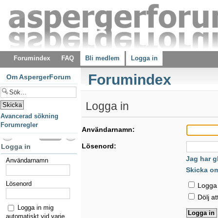
Forumindex
FAQ
Bli medlem
Logga in
Forumindex
Om AspergerForum
Logga in
Avancerad sökning
Forumregler
Användarnamn:
Lösenord:
Logga in
Jag har g
Användarnamn
Skicka o
Lösenord
Logga i
Dölj at
Logga in mig
automatiskt vid varje