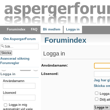
Forumindex
FAQ
Bli medlem
Logga in
Forumindex
Om AspergerForum
Logga in
Avancerad sökning
Forumregler
Användarnamn:
Lösenord:
Logga in
Jag har g
Användarnamn
Skicka o
Lösenord
Logga i
Dölj at
Logga in mig
automatiskt vid varje