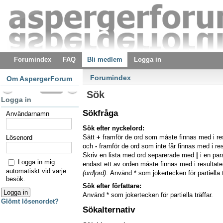
Forumindex
FAQ
Bli medlem
Logga in
Forumindex
Om AspergerForum
Sök
Logga in
Sökfråga
Användarnamn
Sök efter nyckelord:
Sätt
+
framför de ord som måste finnas med i re
Lösenord
och
-
framför de ord som inte får finnas med i res
Skriv en lista med ord separerade med
|
i en pa
Logga in mig
endast ett av orden måste finnas med i resultaten
automatiskt vid varje
(ord|ord)
. Använd * som jokertecken för partiella t
besök.
Sök efter författare:
Använd * som jokertecken för partiella träffar.
Glömt lösenordet?
Sökalternativ