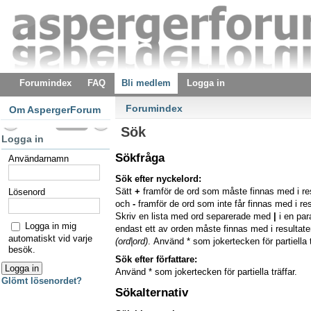
Forumindex
FAQ
Bli medlem
Logga in
Forumindex
Om AspergerForum
Sök
Logga in
Sökfråga
Användarnamn
Sök efter nyckelord:
Sätt
+
framför de ord som måste finnas med i re
Lösenord
och
-
framför de ord som inte får finnas med i res
Skriv en lista med ord separerade med
|
i en pa
Logga in mig
endast ett av orden måste finnas med i resultaten
automatiskt vid varje
(ord|ord)
. Använd * som jokertecken för partiella t
besök.
Sök efter författare:
Använd * som jokertecken för partiella träffar.
Glömt lösenordet?
Sökalternativ