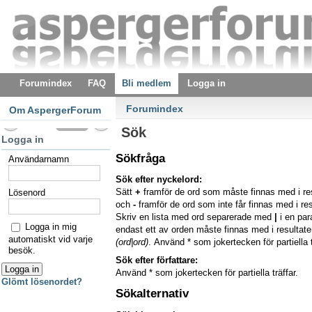
Forumindex
FAQ
Bli medlem
Logga in
Forumindex
Om AspergerForum
Sök
Logga in
Sökfråga
Användarnamn
Sök efter nyckelord:
Sätt
+
framför de ord som måste finnas med i re
Lösenord
och
-
framför de ord som inte får finnas med i res
Skriv en lista med ord separerade med
|
i en pa
Logga in mig
endast ett av orden måste finnas med i resultaten
automatiskt vid varje
(ord|ord)
. Använd * som jokertecken för partiella t
besök.
Sök efter författare:
Använd * som jokertecken för partiella träffar.
Glömt lösenordet?
Sökalternativ