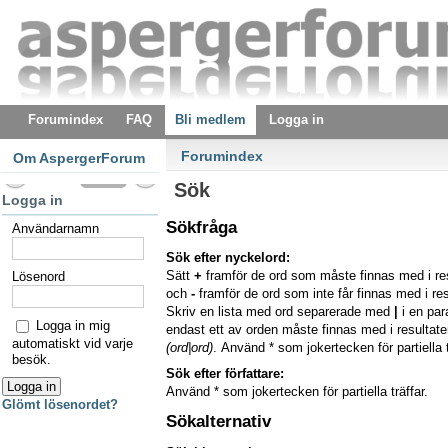
Forumindex
FAQ
Bli medlem
Logga in
Forumindex
Om AspergerForum
Sök
Logga in
Sökfråga
Användarnamn
Sök efter nyckelord:
Sätt
+
framför de ord som måste finnas med i re
Lösenord
och
-
framför de ord som inte får finnas med i res
Skriv en lista med ord separerade med
|
i en pa
Logga in mig
endast ett av orden måste finnas med i resultaten
automatiskt vid varje
(ord|ord)
. Använd * som jokertecken för partiella t
besök.
Sök efter författare:
Använd * som jokertecken för partiella träffar.
Glömt lösenordet?
Sökalternativ