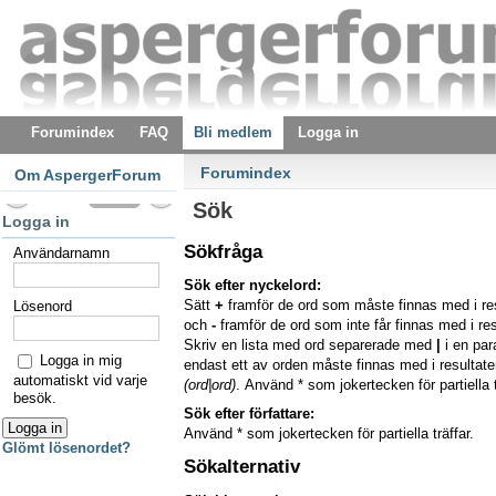
Forumindex
FAQ
Bli medlem
Logga in
Forumindex
Om AspergerForum
Sök
Logga in
Sökfråga
Användarnamn
Sök efter nyckelord:
Sätt
+
framför de ord som måste finnas med i re
Lösenord
och
-
framför de ord som inte får finnas med i res
Skriv en lista med ord separerade med
|
i en pa
Logga in mig
endast ett av orden måste finnas med i resultaten
automatiskt vid varje
(ord|ord)
. Använd * som jokertecken för partiella t
besök.
Sök efter författare:
Använd * som jokertecken för partiella träffar.
Glömt lösenordet?
Sökalternativ