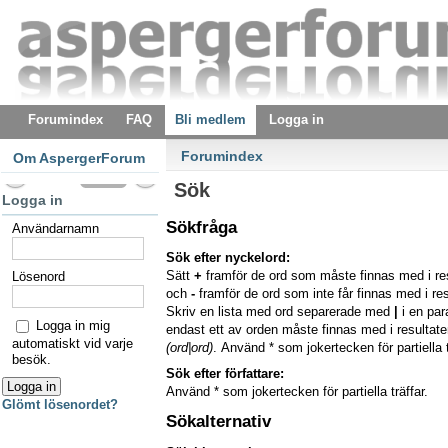
Forumindex
FAQ
Bli medlem
Logga in
Forumindex
Om AspergerForum
Sök
Logga in
Sökfråga
Användarnamn
Sök efter nyckelord:
Sätt
+
framför de ord som måste finnas med i re
Lösenord
och
-
framför de ord som inte får finnas med i res
Skriv en lista med ord separerade med
|
i en pa
Logga in mig
endast ett av orden måste finnas med i resultaten
automatiskt vid varje
(ord|ord)
. Använd * som jokertecken för partiella t
besök.
Sök efter författare:
Använd * som jokertecken för partiella träffar.
Glömt lösenordet?
Sökalternativ