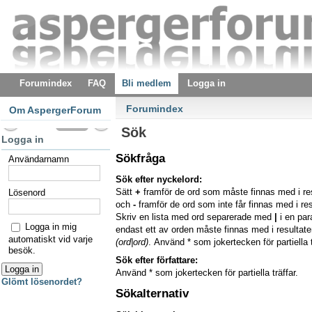
Forumindex
FAQ
Bli medlem
Logga in
Forumindex
Om AspergerForum
Sök
Logga in
Sökfråga
Användarnamn
Sök efter nyckelord:
Sätt
+
framför de ord som måste finnas med i re
Lösenord
och
-
framför de ord som inte får finnas med i res
Skriv en lista med ord separerade med
|
i en pa
Logga in mig
endast ett av orden måste finnas med i resultaten
automatiskt vid varje
(ord|ord)
. Använd * som jokertecken för partiella t
besök.
Sök efter författare:
Använd * som jokertecken för partiella träffar.
Glömt lösenordet?
Sökalternativ